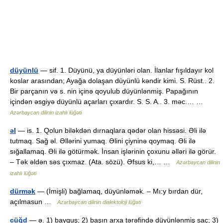
düyünlü
— sif. 1. Düyünü, ya düyünləri olan. İlanlar fışıldayır kol
koslar arasından; Ayağa dolaşan düyünlü kəndir kimi. S. Rüst.. 2.
Bir parçanın və s. nin içinə qoyulub düyünlənmiş. Papağının
içindən əsgiyə düyünlü açarları çıxardır. S. S. A.. 3. məc.… …
Azərbaycan dilinin izahlı lüğəti
əl
— is. 1. Qolun biləkdən dırnaqlara qədər olan hissəsi. Əli ilə
tutmaq. Sağ əl. Əllərini yumaq. Əlini çiyninə qoymaq. Əli ilə
sığallamaq. Əli ilə götürmək. İnsan işlərinin çoxunu əlləri ilə görür.
– Tək əldən səs çıxmaz. (Ata. sözü). Əfsus ki,… …
Azərbaycan dilinin
izahlı lüğəti
dürmək
— (İmişli) bağlamaq, düyünləmək. – Mı:y bırdan dür,
açılmasun …
Azərbaycan dilinin dialektoloji lüğəti
cüğd
— ə. 1) bayquş; 2) başın arxa tərəfində düyünlənmiş saç; 3)