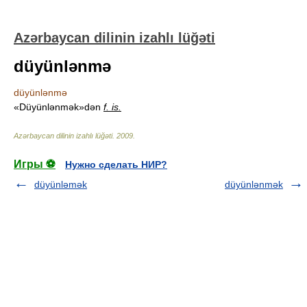
Azərbaycan dilinin izahlı lüğəti
düyünlənmə
düyünlənmə
«Düyünlənmək»dən
f. is.
Azərbaycan dilinin izahlı lüğəti
.
2009
.
Игры ⚽
Нужно сделать НИР?
düyünləmək
düyünlənmək