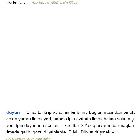
fikirlər… …
Azərbaycan dilinin izahlı lüğəti
düyün
— 1. is. 1. İki ip və s. nin bir birinə bağlanmasından əmələ
gələn yumru ilmək yeri, habelə ipin özünün ilmək halına salınmış
yeri. İpin düyününü açmaq. – <Səttar:> Yazıq arvadın barmaqları
ilmədə qalıb, gözü düyünlərdə. P. M.. Düyün düşmək – …
Azərbaycan dilinin izahlı lüğəti