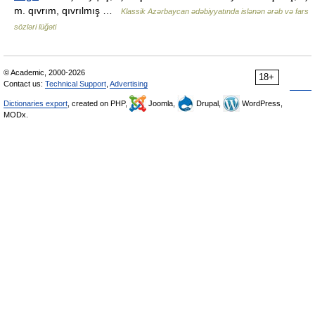
m. qıvrım, qıvrılmış …
Klassik Azərbaycan ədəbiyyatında islənən ərəb və fars
sözləri lüğəti
© Academic, 2000-2026
18+
Contact us:
Technical Support
,
Advertising
Dictionaries export
, created on PHP,
Joomla,
Drupal,
WordPress,
MODx.