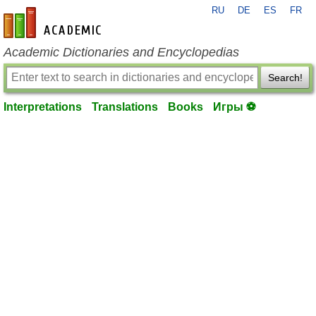
RU
DE
ES
FR
en-academic.com
Academic Dictionaries and Encyclopedias
Search!
Interpretations
Translations
Books
Игры ⚽