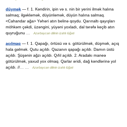
düymək
— f. 1. Kəndirin, ipin və s. nin bir yerini ilmək halına
salmaq; ilgəkləmək, düyünləmək, düyün halına salmaq.
<Cahandar ağa> Yəhəri atın belinə qoydu. Qarınaltı qayışları
möhkəm çəkdi, üzəngini, yüyəni yoxladı, dal tərəfə keçib atın
quyruğunu …
Azərbaycan dilinin izahlı lüğəti
açılmaq
— f. 1. Qapağı, örtüsü və s. götürülmək, düşmək, açıq
hala gəlmək. Qutu açıldı. Qazanın qapağı açıldı. Damın üstü
açıldı. Şüşənin ağzı açıldı. Qıfıl açıldı. 2. Aradakı maneə
götürülmək, yaxud yox olmaq. Qarlar əridi, dağ kəndlərinə yol
açıldı. //… …
Azərbaycan dilinin izahlı lüğəti