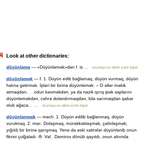
Look at other dictionaries:
düyünləmə
— «Düyünləmək»dən f. is …
Azərbaycan dilinin izahlı lüğəti
düyünləmək
— f. 1. Düyün edib bağlamaq, düyün vurmaq, düyün
halına gətirmək. İpləri bir birinə düyünləmək. – O əllər məkik
atmaqdan, . . odun kəsməkdən, ya da nazik qırıq ipək saplarını
düyünləməkdən, cəhrə dolandırmaqdan, lülə sarımaqdan qabar
olub ağaca… …
Azərbaycan dilinin izahlı lüğəti
düyünlənmək
— məch. 1. Düyün edilib bağlanmaq, düyün
vurulmaq. 2. məc. Dolaşmaq, mürəkkəbləşmək, çətinləşmək;
yığılıb bir birinə qarışmaq. Yenə də əski xatirələr düyünlənib onun
fikrini çulğaladı. Ə. Vəl.. Dəmirov dönüb qayıtdı, onun alnında